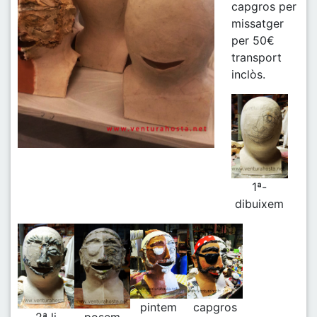
capgros per
missatger
per 50€
transport
inclòs.
1ª-
dibuixem
pintem
capgros
2ª li
posem