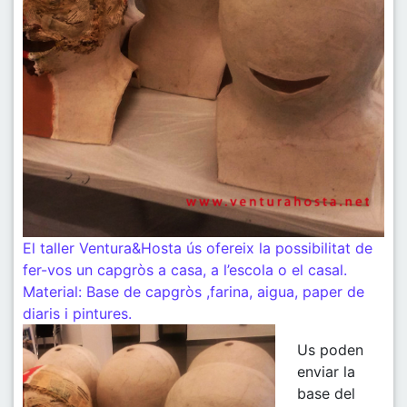
El taller
Ventura&Hosta
ús ofereix la possibilitat de
fer-vos un capgròs a casa, a l’escola o el casal.
Material: Base de capgròs ,farina, aigua, paper de
diaris i pintures.
Us poden
enviar la
base del