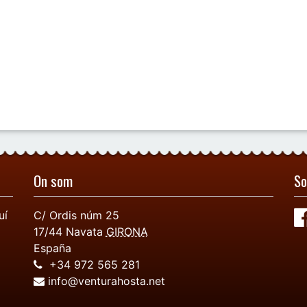
On som
So
uí
C/ Ordis núm 25
17/44
Navata
GIRONA
España
+34 972 565 281
info@venturahosta.net