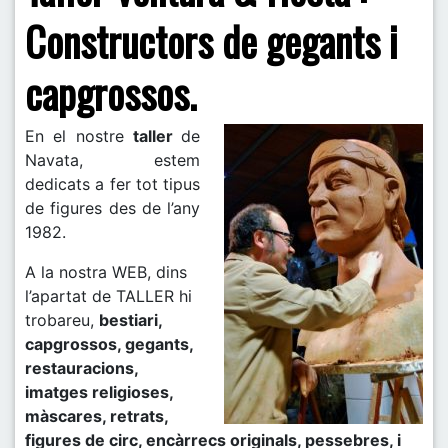
Constructors de gegants i
capgrossos.
En el nostre
taller
de
Navata, estem
dedicats a fer tot tipus
de figures des de l’any
1982.
A la nostra WEB, dins
l’apartat de TALLER hi
trobareu,
bestiari,
capgrossos, gegants,
restauracions,
imatges religioses,
màscares, retrats,
figures de circ, encàrrecs originals, pessebres, i