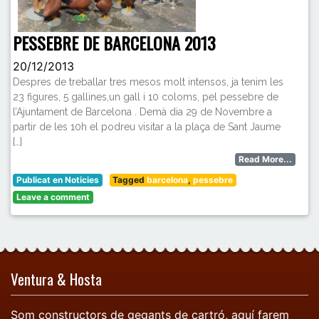
PESSEBRE DE BARCELONA 2013
20/12/2013
Despres de treballar tres mesos molt intensos, ja tenim les
23 figures, 5 gallines,un gall i 10 coloms, pel pessebre de
l’Ajuntament de Barcelona . Demà dia 29 de Novembre a
partir de les 10h el podreu visitar a la plaça de Sant Jaume
[…]
Read More...
Publicat en
Noticies
Tagged
barcelona
,
pessebre
Leave a comment
Ventura & Hosta
Som constructors de gegants de cartró, aquí farem