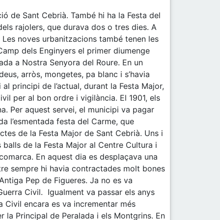
ó de Sant Cebrià. També hi ha la Festa del
els rajolers, que durava dos o tres dies. A
e. Les noves urbanitzacions també tenen les
el Camp dels Enginyers el primer diumenge
icada a Nostra Senyora del Roure. En un
ideus, arròs, mongetes, pa blanc i s’havia
l principi de l’actual, durant la Festa Major,
l per al bon ordre i vigilància. El 1901, els
a. Per aquest servei, el municipi va pagar
da l’esmentada festa del Carme, que
actes de la Festa Major de Sant Cebrià. Uns i
 balls de la Festa Major al Centre Cultura i
a comarca. En aquest dia es desplaçava una
ntre sempre hi havia contractades molt bones
’Antiga Pep de Figueres. Ja no es va
 Guerra Civil. Igualment va passar els anys
a Civil encara es va incrementar més
r la Principal de Peralada i els Montgrins. En