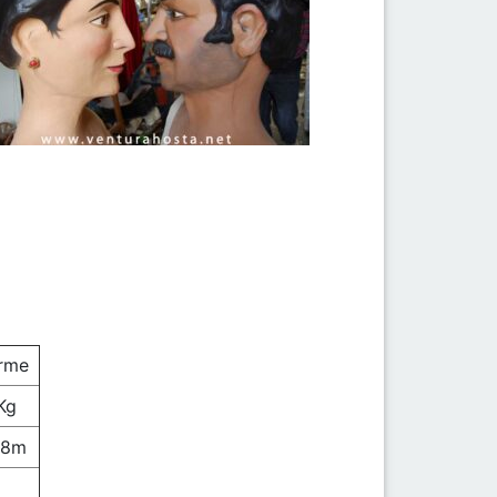
rme
Kg
48m