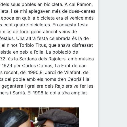
 dels seus pobles en bicicleta. A cal Ramon,
cleta, i se n’hi aplegaven més de dues-centes
a època en què la bicicleta era el vehice més
s cent quatre bicicletes. En aquesta festa
 amics de fora, generalment veïns de
estius. Una altra festa celebrada és la de
el ninot Toribio Titus, que anava disfressat
stia en peix a l’olla. La població de
872, és la Sardana dels Rajolers, amb música
l 1929 per Carles Comas, La Font de can
 recent, del 1990,El Jardí de Vilafant, del
ts del poble amb els noms d’en Cebrià i la
egantera i grallera dels Rajolers va fer les
rs i Sarrià. El 1996 la colla s’ha ampliat