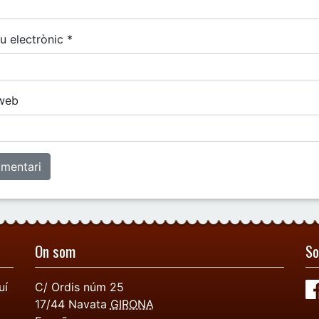
u electrònic
*
web
On som
So
uí
C/ Ordis núm 25
17/44
Navata
GIRONA