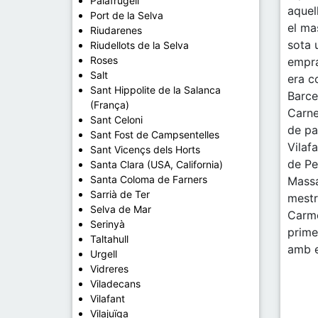
Palafrugell
aquel
Port de la Selva
el ma
Riudarenes
sota 
Riudellots de la Selva
Roses
empra
Salt
era c
Sant Hippolite de la Salanca
Barce
(França)
Carne
Sant Celoni
de pa
Sant Fost de Campsentelles
Vilaf
Sant Vicençs dels Horts
de Pe
Santa Clara (USA, California)
Santa Coloma de Farners
Massa
Sarrià de Ter
mestr
Selva de Mar
Carme
Serinyà
prime
Taltahull
amb e
Urgell
Vidreres
Viladecans
Vilafant
Vilajuïga