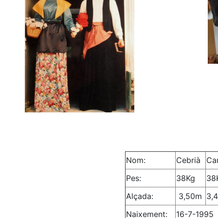
Nom:
Cebrià
Ca
Pes:
38Kg
38
Alçada:
3,50m
3,
Naixement:
16-7-1995