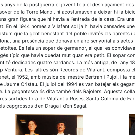
ls anys de la postguerra el jovent feia el desplaçament des
sover de la Torre Manol, hi acostumaven a deixar-hi la bici
una gran figuera que hi havia a l’entrada de la casa. Era un
t. En el 1944 només a Vilafant sol ja hi havia censades une
ostum que la gent benestant del poble invités els parents i
lona, una presència que donava un aire senyorial als actes f
stoltes. Es feia un sopar de germanor, al qual es convidava 
gès típic que havia quedat mut quan era petit. El sopar consi
ant té dedicades quatre sardanes. La més antiga, de l’any 1
p Ventura. Les altres són Records de Vilafant, composta e
net, el 1952, amb música del mestre Bertran i Pujol, i la més
e Jaume Cristau. El juliol del 1994 es van batejar els gegan
. La gegantessa és dita també dels Rajolers. Aquesta colla g
res sortides fora de Vilafant a Roses, Santa Coloma de Farne
ls capgrossos d’en Draga i d’en Sagal.