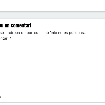
t navigation
eu un comentari
stra adreça de correu electrònic no es publicarà.
ntari
*
*