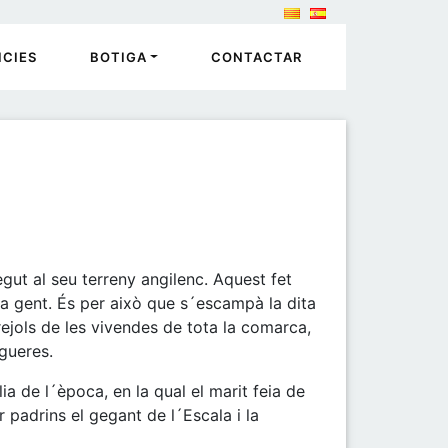
ICIES
BOTIGA
CONTACTAR
egut al seu terreny angilenc. Aquest fet
a gent. És per això que s´escampà la dita
rejols de les vivendes de tota la comarca,
igueres.
a de l´època, en la qual el marit feia de
er padrins el gegant de l´Escala i la