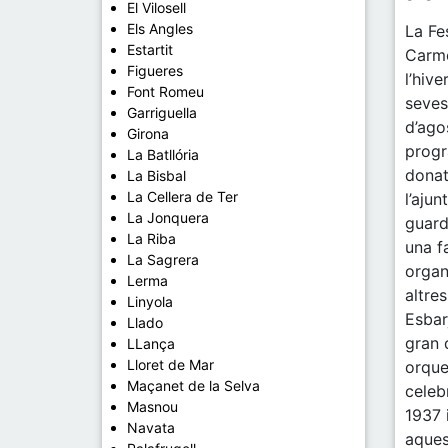
El Vilosell
Els Angles
La Fe
Estartit
Carme
Figueres
l’hiv
Font Romeu
seves
Garriguella
d’ago
Girona
progr
La Batllória
donat
La Bisbal
La Cellera de Ter
l’aju
La Jonquera
guard
La Riba
una f
La Sagrera
organ
Lerma
altre
Linyola
Esbar
Llado
gran 
LLança
Lloret de Mar
orque
Maçanet de la Selva
celeb
Masnou
1937 
Navata
aques