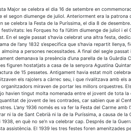
sta Major se celebra el dia 16 de setembre en commemoraci
 el segon diumenge de juliol. Anteriorment era la patrona d
ern se celebra la Festa de la Puríssima, el dia 8 de desembr
 festivitats: les Forques ho fa l’últim diumenge de juliol i 
st. En el segle passat s’havia celebrat una altra festa, ded
ama de l’any 1832 s’especifica que s’havia repartit llenya, f
 almoina a persones necessitades. A final del segle passat i a
ntament demanava la presència d’una parella de la Guàrdia Civi
es figuren hostatjats a casa de la senyora Agustina Quintan
actura de 15 pessetes. Antigament havia estat molt celebra
itzaven els rajolers a càrrec seu, i que rivalitzava amb els 
s organitzadors miraven de portar les millors orquestres. Els
jo havien tingut molta nomenada entre el jovent de tota l
quantitat de jovent de les contrades, car sabien que al Ce
stres. L’any 1936 només es va fer la Festa del Carme amb l
rar ni la de Sant Cebrià ni la de la Puríssima, a causa de la
i 1938, en què no se’n va celebrar cap. Després de la Guerr
ta assistència. El 1939 les tres festes foren amenitzades pe