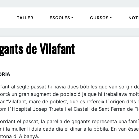
TALLER
ESCOLES
CURSOS
NOT
gants de Vilafant
ÒRIA
afant al segle passat hi havia dues bòbiles que van sorgir d
rtà un gran augment de població ja que hi treballava molt
ar “Vilafant, mare de pobles”, que es refereix l´origen dels 
com l´Hospital Josep Trueta i el Castell de Sant Ferran de F
dant el passat, la parella de gegants representa una famíli
r i la muller li duia cada dia el dinar a la bòbila. En van éss
tona d´Albanyà.