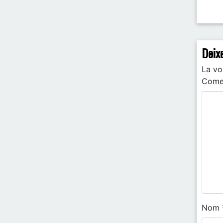
Pos
Deix
La vo
Come
Nom