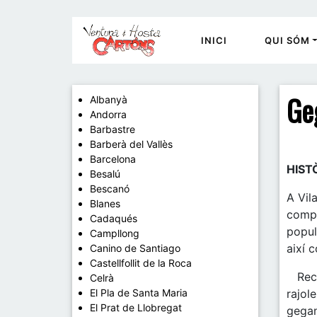
INICI
QUI SÓM
Ge
Albanyà
Andorra
Barbastre
Barberà del Vallès
Barcelona
HIST
Besalú
Bescanó
A Vil
Blanes
compo
Cadaqués
popul
Campllong
així 
Canino de Santiago
Castellfollit de la Roca
Recor
Celrà
El Pla de Santa Maria
rajole
El Prat de Llobregat
gegan