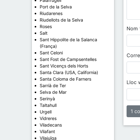
Palafrugell
Port de la Selva
Riudarenes
Riudellots de la Selva
Roses
Nom
Salt
Sant Hippolite de la Salanca
(França)
Sant Celoni
Corre
Sant Fost de Campsentelles
Sant Vicençs dels Horts
Santa Clara (USA, California)
Santa Coloma de Farners
Lloc 
Sarrià de Ter
Selva de Mar
Serinyà
Taltahull
Urgell
Vidreres
Viladecans
Vilafant
Vilajuïga