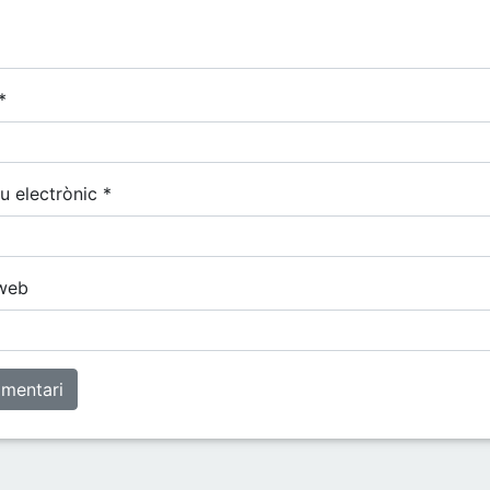
*
u electrònic
*
web