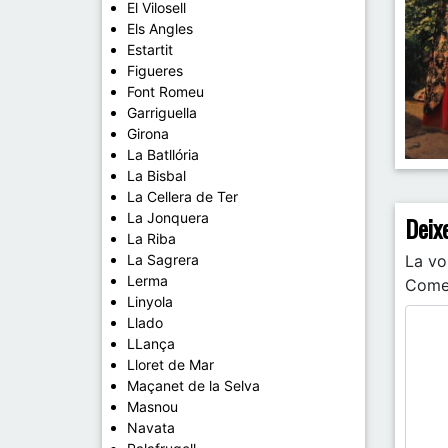
El Vilosell
Els Angles
Estartit
Figueres
Font Romeu
Garriguella
Girona
La Batllória
La Bisbal
Pos
La Cellera de Ter
La Jonquera
Deix
La Riba
La Sagrera
La vo
Lerma
Come
Linyola
Llado
LLança
Lloret de Mar
Maçanet de la Selva
Masnou
Navata