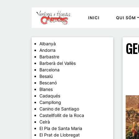
INICI
QUI SÓM
GE
Albanyà
Andorra
Barbastre
Barberà del Vallès
Barcelona
Besalú
Bescanó
Blanes
Cadaqués
Campllong
Canino de Santiago
Castellfollit de la Roca
Celrà
El Pla de Santa Maria
El Prat de Llobregat