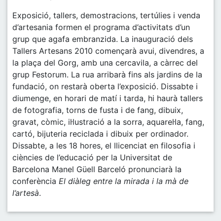
Exposició, tallers, demostracions, tertúlies i venda
d’artesania formen el programa d’activitats d’un
grup que agafa embranzida. La inauguració dels
Tallers Artesans 2010 començarà avui, divendres, a
la plaça del Gorg, amb una cercavila, a càrrec del
grup Festorum. La rua arribarà fins als jardins de la
fundació, on restarà oberta l’exposició. Dissabte i
diumenge, en horari de matí i tarda, hi haurà tallers
de fotografia, torns de fusta i de fang, dibuix,
gravat, còmic, il·lustració a la sorra, aquarel·la, fang,
cartó, bijuteria reciclada i dibuix per ordinador.
Dissabte, a les 18 hores, el llicenciat en filosofia i
ciències de l’educació per la Universitat de
Barcelona Manel Güell Barceló pronunciarà la
conferència
El diàleg entre la mirada i la mà de
l’artesà
.
Post navigation