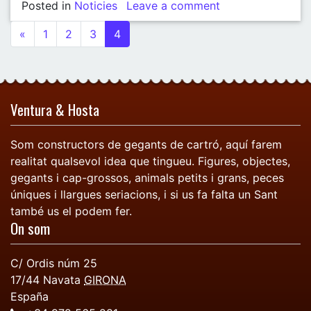
Posted in
Noticies
Leave a comment
on CIRC DE CA
Posts navigation
«
1
2
3
4
Ventura & Hosta
Som constructors de gegants de cartró, aquí farem
realitat qualsevol idea que tingueu. Figures, objectes,
gegants i cap-grossos, animals petits i grans, peces
úniques i llargues seriacions, i si us fa falta un Sant
també us el podem fer.
On som
C/ Ordis núm 25
17/44
Navata
GIRONA
España