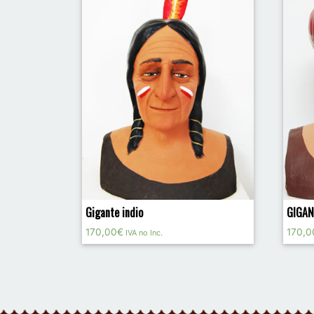
Gigante indio
GIGA
170,00
€
170,0
IVA no Inc.