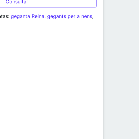
etas:
geganta Reina
,
gegants per a nens
,