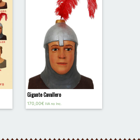
Gigante Cavallero
170,00
€
IVA no Inc.